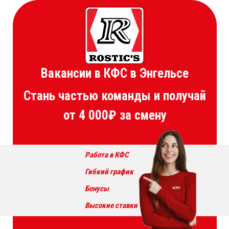
Вакансии в КФС в Энгельсе
Стань частью команды и получай
от 4 000₽ за смену
Работа в КФС
Гибкий график
Бонусы
Высокие ставки